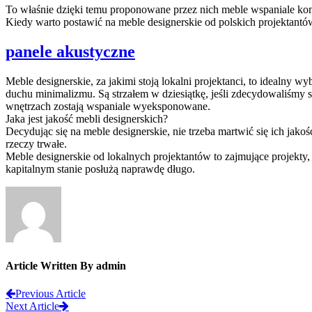
To właśnie dzięki temu proponowane przez nich meble wspaniale ko
Kiedy warto postawić na meble designerskie od polskich projektantó
panele akustyczne
Meble designerskie, za jakimi stoją lokalni projektanci, to idealny 
duchu minimalizmu. Są strzałem w dziesiątkę, jeśli zdecydowaliśmy 
wnętrzach zostają wspaniale wyeksponowane.
Jaka jest jakość mebli designerskich?
Decydując się na meble designerskie, nie trzeba martwić się ich jako
rzeczy trwałe.
Meble designerskie od lokalnych projektantów to zajmujące projekt
kapitalnym stanie posłużą naprawdę długo.
Article Written By admin
Previous Article
Next Article