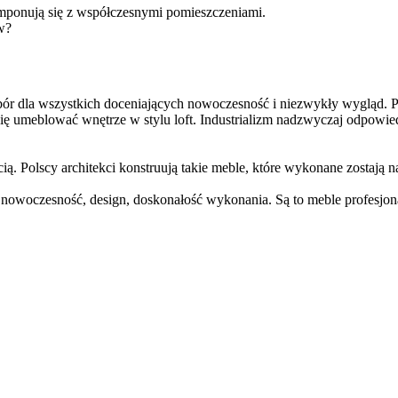
mponują się z współczesnymi pomieszczeniami.
w?
wybór dla wszystkich doceniających nowoczesność i niezwykły wygląd. P
się umeblować wnętrze w stylu loft. Industrializm nadzwyczaj odpowie
ścią. Polscy architekci konstruują takie meble, które wykonane zostają
y, nowoczesność, design, doskonałość wykonania. Są to meble profesj