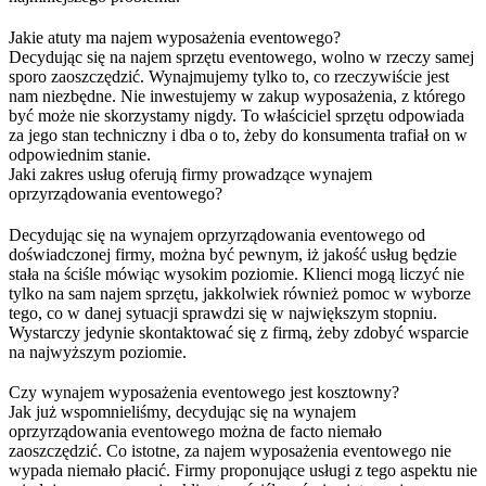
Jakie atuty ma najem wyposażenia eventowego?
Decydując się na najem sprzętu eventowego, wolno w rzeczy samej
sporo zaoszczędzić. Wynajmujemy tylko to, co rzeczywiście jest
nam niezbędne. Nie inwestujemy w zakup wyposażenia, z którego
być może nie skorzystamy nigdy. To właściciel sprzętu odpowiada
za jego stan techniczny i dba o to, żeby do konsumenta trafiał on w
odpowiednim stanie.
Jaki zakres usług oferują firmy prowadzące wynajem
oprzyrządowania eventowego?
Decydując się na wynajem oprzyrządowania eventowego od
doświadczonej firmy, można być pewnym, iż jakość usług będzie
stała na ściśle mówiąc wysokim poziomie. Klienci mogą liczyć nie
tylko na sam najem sprzętu, jakkolwiek również pomoc w wyborze
tego, co w danej sytuacji sprawdzi się w największym stopniu.
Wystarczy jedynie skontaktować się z firmą, żeby zdobyć wsparcie
na najwyższym poziomie.
Czy wynajem wyposażenia eventowego jest kosztowny?
Jak już wspomnieliśmy, decydując się na wynajem
oprzyrządowania eventowego można de facto niemało
zaoszczędzić. Co istotne, za najem wyposażenia eventowego nie
wypada niemało płacić. Firmy proponujące usługi z tego aspektu nie