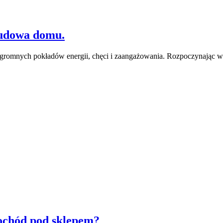
budowa domu.
romnych pokładów energii, chęci i zaangażowania. Rozpoczynając 
mochód pod sklepem?