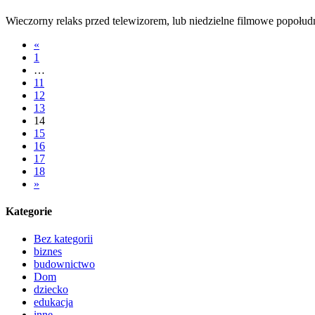
Wieczorny relaks przed telewizorem, lub niedzielne filmowe popołudn
«
1
…
11
12
13
14
15
16
17
18
»
Kategorie
Bez kategorii
biznes
budownictwo
Dom
dziecko
edukacja
inne