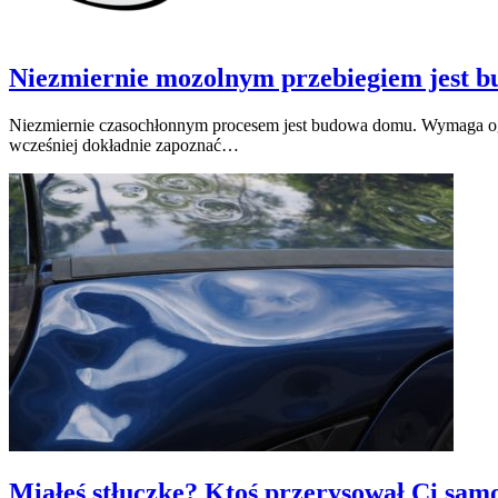
Niezmiernie mozolnym przebiegiem jest 
Niezmiernie czasochłonnym procesem jest budowa domu. Wymaga og
wcześniej dokładnie zapoznać…
Miałeś stłuczkę? Ktoś przerysował Ci sa