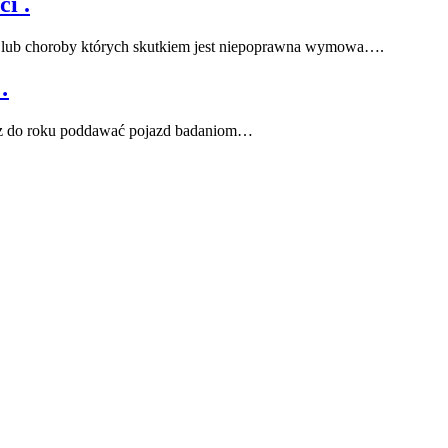
i .
we lub choroby których skutkiem jest niepoprawna wymowa….
…
 raz do roku poddawać pojazd badaniom…