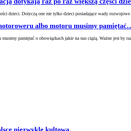
ją dotykają raz po raz większą części dziec
ści dzieci. Dotyczą one nie tylko dzieci posiadające wady rozwojo
, motoroweru albo motoru musimy pamiętać
u musimy pamiętać o obowiązkach jakie na nas ciążą. Ważne jest by
olsce niezwykle kultowa.