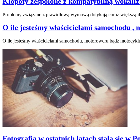
Kłopoty zespolone z kompatybilną wokalizac
Problemy związane z prawidłową wymową dotykają coraz większą ilo
O ile jesteśmy właścicielami samochodu 
O ile jesteśmy właścicielami samochodu, motoroweru bądź motocykl
Fotografia w ostatnich latach stała się w P