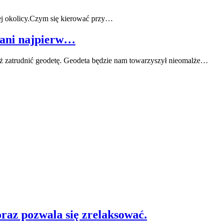
ojej okolicy.Czym się kierować przy…
zani najpierw…
 zatrudnić geodetę. Geodeta będzie nam towarzyszył nieomalże…
oraz pozwala się zrelaksować.