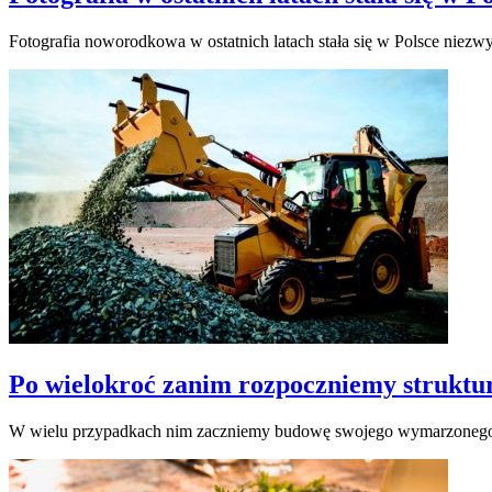
Fotografia noworodkowa w ostatnich latach stała się w Polsce niez
Po wielokroć zanim rozpoczniemy struktu
W wielu przypadkach nim zaczniemy budowę swojego wymarzonego do