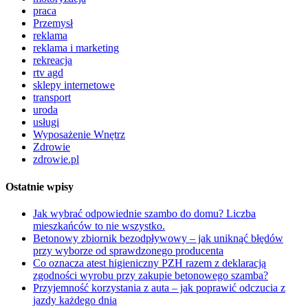
praca
Przemysł
reklama
reklama i marketing
rekreacja
rtv agd
sklepy internetowe
transport
uroda
usługi
Wyposażenie Wnętrz
Zdrowie
zdrowie.pl
Ostatnie wpisy
Jak wybrać odpowiednie szambo do domu? Liczba
mieszkańców to nie wszystko.
Betonowy zbiornik bezodpływowy – jak uniknąć błędów
przy wyborze od sprawdzonego producenta
Co oznacza atest higieniczny PZH razem z deklaracją
zgodności wyrobu przy zakupie betonowego szamba?
Przyjemność korzystania z auta – jak poprawić odczucia z
jazdy każdego dnia