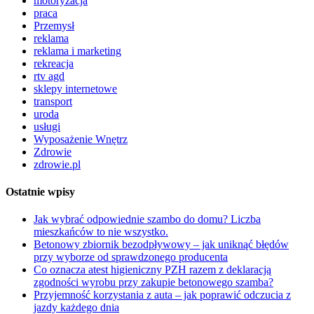
motoryzacja
praca
Przemysł
reklama
reklama i marketing
rekreacja
rtv agd
sklepy internetowe
transport
uroda
usługi
Wyposażenie Wnętrz
Zdrowie
zdrowie.pl
Ostatnie wpisy
Jak wybrać odpowiednie szambo do domu? Liczba
mieszkańców to nie wszystko.
Betonowy zbiornik bezodpływowy – jak uniknąć błędów
przy wyborze od sprawdzonego producenta
Co oznacza atest higieniczny PZH razem z deklaracją
zgodności wyrobu przy zakupie betonowego szamba?
Przyjemność korzystania z auta – jak poprawić odczucia z
jazdy każdego dnia