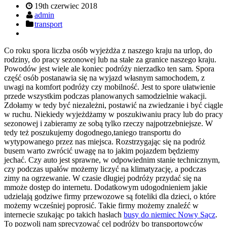
19th czerwiec 2018
admin
transport
Co roku spora liczba osób wyjeżdża z naszego kraju na urlop, do
rodziny, do pracy sezonowej lub na stałe za granice naszego kraju.
Powodów jest wiele ale koniec podróży nierzadko ten sam. Spora
część osób postanawia się na wyjazd własnym samochodem, z
uwagi na komfort podróży czy mobilność. Jest to spore ułatwienie
przede wszystkim podczas planowanych samodzielnie wakacji.
Zdołamy w tedy być niezależni, postawić na zwiedzanie i być ciągle
w ruchu. Niekiedy wyjeżdżamy w poszukiwaniu pracy lub do pracy
sezonowej i zabieramy ze sobą tylko rzeczy najpotrzebniejsze. W
tedy też poszukujemy dogodnego,taniego transportu do
wytypowanego przez nas miejsca. Rozstrzygając się na podróż
busem warto zwrócić uwagę na to jakim pojazdem będziemy
jechać. Czy auto jest sprawne, w odpowiednim stanie technicznym,
czy podczas upałów możemy liczyć na klimatyzację, a podczas
zimy na ogrzewanie. W czasie długiej podróży przydać się na
mmoże dostęp do internetu. Dodatkowym udogodnieniem jakie
udzielają godziwe firmy przewozowe są foteliki dla dzieci, o które
możemy wcześniej poprosić. Takie firmy możemy znaleźć w
internecie szukając po takich hasłach
busy do niemiec Nowy Sącz
.
To pozwoli nam sprecyzować cel podróży bo transportowców