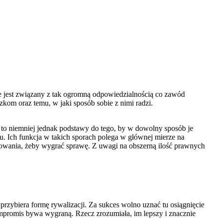
ie jest związany z tak ogromną odpowiedzialnością co zawód
zkom oraz temu, w jaki sposób sobie z nimi radzi.
i to niemniej jednak podstawy do tego, by w dowolny sposób je
u. Ich funkcja w takich sporach polega w głównej mierze na
owania, żeby wygrać sprawę. Z uwagi na obszerną ilość prawnych
rzybiera formę rywalizacji. Za sukces wolno uznać tu osiągnięcie
mpromis bywa wygraną. Rzecz zrozumiała, im lepszy i znacznie