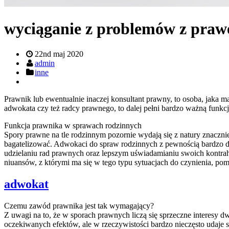
wyciąganie z problemów z pra
22nd maj 2020
admin
inne
Prawnik lub ewentualnie inaczej konsultant prawny, to osoba, jaka 
adwokata czy też radcy prawnego, to dalej pełni bardzo ważną funkcj
Funkcja prawnika w sprawach rodzinnych
Spory prawne na tle rodzinnym pozornie wydają się z natury znaczni
bagatelizować. Adwokaci do spraw rodzinnych z pewnością bardzo dob
udzielaniu rad prawnych oraz lepszym uświadamianiu swoich kontra
niuansów, z którymi ma się w tego typu sytuacjach do czynienia, po
adwokat
Czemu zawód prawnika jest tak wymagający?
Z uwagi na to, że w sporach prawnych liczą się sprzeczne interesy 
oczekiwanych efektów, ale w rzeczywistości bardzo nieczęsto udaje