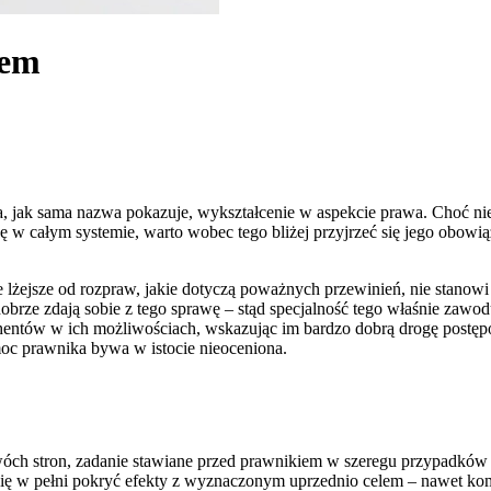
wem
ma, jak sama nazwa pokazuje, wykształcenie w aspekcie prawa. Choć n
ę w całym systemie, warto wobec tego bliżej przyjrzeć się jego obowią
e lżejsze od rozpraw, jakie dotyczą poważnych przewinień, nie stanow
rze zdają sobie z tego sprawę – stąd specjalność tego właśnie zawod
hentów w ich możliwościach, wskazując im bardzo dobrą drogę postęp
moc prawnika bywa w istocie nieoceniona.
dwóch stron, zadanie stawiane przed prawnikiem w szeregu przypadków p
 się w pełni pokryć efekty z wyznaczonym uprzednio celem – nawet ko