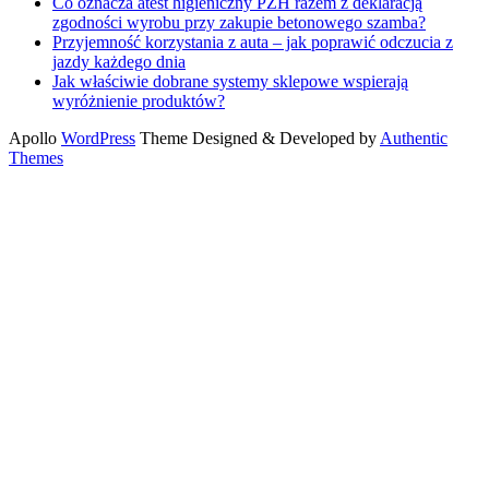
Co oznacza atest higieniczny PZH razem z deklaracją
zgodności wyrobu przy zakupie betonowego szamba?
Przyjemność korzystania z auta – jak poprawić odczucia z
jazdy każdego dnia
Jak właściwie dobrane systemy sklepowe wspierają
wyróżnienie produktów?
Apollo
WordPress
Theme Designed & Developed by
Authentic
Themes