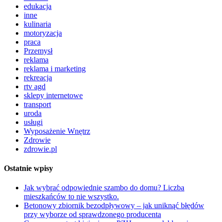
edukacja
inne
kulinaria
motoryzacja
praca
Przemysł
reklama
reklama i marketing
rekreacja
rtv agd
sklepy internetowe
transport
uroda
usługi
Wyposażenie Wnętrz
Zdrowie
zdrowie.pl
Ostatnie wpisy
Jak wybrać odpowiednie szambo do domu? Liczba
mieszkańców to nie wszystko.
Betonowy zbiornik bezodpływowy – jak uniknąć błędów
przy wyborze od sprawdzonego producenta