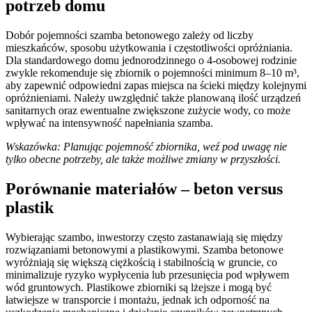
potrzeb domu
Dobór pojemności szamba betonowego zależy od liczby
mieszkańców, sposobu użytkowania i częstotliwości opróżniania.
Dla standardowego domu jednorodzinnego o 4-osobowej rodzinie
zwykle rekomenduje się zbiornik o pojemności minimum 8–10 m³,
aby zapewnić odpowiedni zapas miejsca na ścieki między kolejnymi
opróżnieniami. Należy uwzględnić także planowaną ilość urządzeń
sanitarnych oraz ewentualne zwiększone zużycie wody, co może
wpływać na intensywność napełniania szamba.
Wskazówka: Planując pojemność zbiornika, weź pod uwagę nie
tylko obecne potrzeby, ale także możliwe zmiany w przyszłości.
Porównanie materiałów – beton versus
plastik
Wybierając szambo, inwestorzy często zastanawiają się między
rozwiązaniami betonowymi a plastikowymi. Szamba betonowe
wyróżniają się większą ciężkością i stabilnością w gruncie, co
minimalizuje ryzyko wypłycenia lub przesunięcia pod wpływem
wód gruntowych. Plastikowe zbiorniki są lżejsze i mogą być
łatwiejsze w transporcie i montażu, jednak ich odporność na