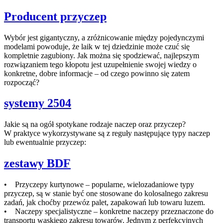
Producent przyczep
Wybór jest gigantyczny, a zróżnicowanie między pojedynczymi
modelami powoduje, że laik w tej dziedzinie może czuć się
kompletnie zagubiony. Jak można się spodziewać, najlepszym
rozwiązaniem tego kłopotu jest uzupełnienie swojej wiedzy o
konkretne, dobre informacje – od czego powinno się zatem
rozpocząć?
systemy 2504
Jakie są na ogół spotykane rodzaje naczep oraz przyczep?
W praktyce wykorzystywane są z reguły następujące typy naczep
lub ewentualnie przyczep:
zestawy BDF
• Przyczepy kurtynowe – popularne, wielozadaniowe typy
przyczep, są w stanie być one stosowane do kolosalnego zakresu
zadań, jak choćby przewóz palet, zapakowań lub towaru luzem.
• Naczepy specjalistyczne – konkretne naczepy przeznaczone do
transportu wąskiego zakresu towarów. Jednym z perfekcyjnych