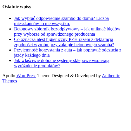
Ostatnie wpisy
Jak wybrać odpowiednie szambo do domu? Liczba
mieszkańców to nie wszystko.
Betonowy zbiornik bezodpływowy – jak uniknąć błędów
przy wyborze od sprawdzonego producenta
Co oznacza atest higieniczny PZH razem z deklaracją
zgodności wyrobu przy zakupie betonowego szamba?
Przyjemność korzystania z auta – jak poprawić odczucia z
jazdy każdego dnia
Jak właściwie dobrane systemy sklepowe wspierają
wyróżnienie produktów?
Apollo
WordPress
Theme Designed & Developed by
Authentic
Themes