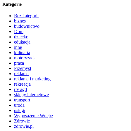
Kategorie
Bez kategorii
biznes
budownictwo
Dom
dziecko
edukacja
inne
kulinaria
motoryzacja
praca
Przemysł
reklama
reklama i marketing
rekreacja
rtv agd
sklepy internetowe
transport
uroda
usługi
Wyposażenie Wnętrz
Zdrowie
zdrowie.pl