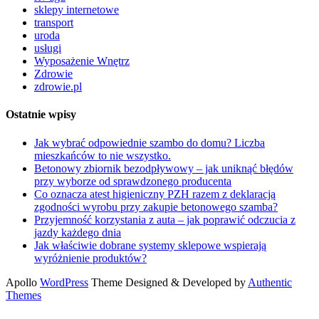
sklepy internetowe
transport
uroda
usługi
Wyposażenie Wnętrz
Zdrowie
zdrowie.pl
Ostatnie wpisy
Jak wybrać odpowiednie szambo do domu? Liczba
mieszkańców to nie wszystko.
Betonowy zbiornik bezodpływowy – jak uniknąć błędów
przy wyborze od sprawdzonego producenta
Co oznacza atest higieniczny PZH razem z deklaracją
zgodności wyrobu przy zakupie betonowego szamba?
Przyjemność korzystania z auta – jak poprawić odczucia z
jazdy każdego dnia
Jak właściwie dobrane systemy sklepowe wspierają
wyróżnienie produktów?
Apollo
WordPress
Theme Designed & Developed by
Authentic
Themes