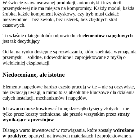
W świecie zaawansowanej produkcji, automatyki i inżynierii
przemysłowej nie ma miejsca na kompromisy. Każdy moduł, każda
śrubka, każde komponent łożyskowy, czy tryb musi działać
niezawodnie – bez zwłoki, bez usterek, bez zbędnych strat
czasowych.
To właśnie dlatego dobór odpowiednich
elementów napędowych
jest tak decydujący.
Od lat na rynku dostępne są rozwiązania, które spełniają wymagania
przemysłu – solidne, udowodnione i zaprojektowane z myślą o
wieloletniej eksploatacji.
Niedoceniane, ale istotne
Elementy napędowe bardzo często pracują w tle – nie są oczywiste,
nie zwracają uwagi, a mimo to są absolutnie kluczowe dla działania
całych instalacji, mechanizmów i napędów.
Ich awaria może kosztować firmę dziesiątki tysięcy złotych – nie
tylko przez koszty techniczne, ale przede wszystkim przez
straty
wynikające z przestojów
.
Dlatego warto inwestować w rozwiązania, które zostały
wdrożone
w praktyce
, opartych na trwałych materiałach i zaprojektowane z