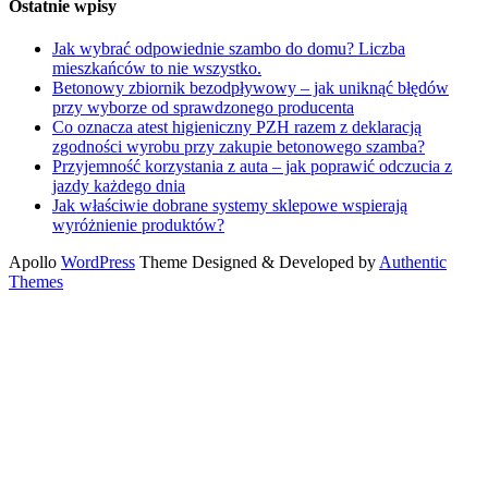
Ostatnie wpisy
Jak wybrać odpowiednie szambo do domu? Liczba
mieszkańców to nie wszystko.
Betonowy zbiornik bezodpływowy – jak uniknąć błędów
przy wyborze od sprawdzonego producenta
Co oznacza atest higieniczny PZH razem z deklaracją
zgodności wyrobu przy zakupie betonowego szamba?
Przyjemność korzystania z auta – jak poprawić odczucia z
jazdy każdego dnia
Jak właściwie dobrane systemy sklepowe wspierają
wyróżnienie produktów?
Apollo
WordPress
Theme Designed & Developed by
Authentic
Themes