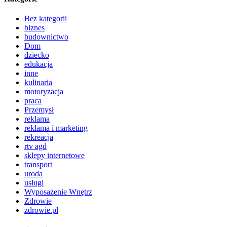
Bez kategorii
biznes
budownictwo
Dom
dziecko
edukacja
inne
kulinaria
motoryzacja
praca
Przemysł
reklama
reklama i marketing
rekreacja
rtv agd
sklepy internetowe
transport
uroda
usługi
Wyposażenie Wnętrz
Zdrowie
zdrowie.pl