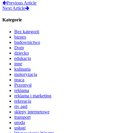
Previous Article
Next Article
Kategorie
Bez kategorii
biznes
budownictwo
Dom
dziecko
edukacja
inne
kulinaria
motoryzacja
praca
Przemysł
reklama
reklama i marketing
rekreacja
rtv agd
sklepy internetowe
transport
uroda
usługi