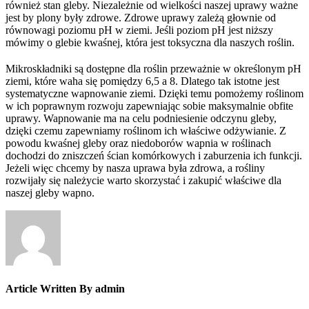
również stan gleby. Niezależnie od wielkości naszej uprawy ważne
jest by plony były zdrowe. Zdrowe uprawy zależą głownie od
równowagi poziomu pH w ziemi. Jeśli poziom pH jest niższy
mówimy o glebie kwaśnej, która jest toksyczna dla naszych roślin.
Mikroskładniki są dostępne dla roślin przeważnie w określonym pH
ziemi, które waha się pomiędzy 6,5 a 8. Dlatego tak istotne jest
systematyczne wapnowanie ziemi. Dzięki temu pomożemy roślinom
w ich poprawnym rozwoju zapewniając sobie maksymalnie obfite
uprawy. Wapnowanie ma na celu podniesienie odczynu gleby,
dzięki czemu zapewniamy roślinom ich właściwe odżywianie. Z
powodu kwaśnej gleby oraz niedoborów wapnia w roślinach
dochodzi do zniszczeń ścian komórkowych i zaburzenia ich funkcji.
Jeżeli więc chcemy by nasza uprawa była zdrowa, a rośliny
rozwijały się należycie warto skorzystać i zakupić właściwe dla
naszej gleby wapno.
Article Written By admin