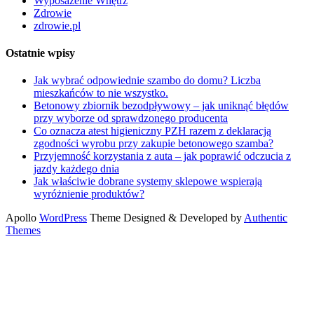
Wyposażenie Wnętrz
Zdrowie
zdrowie.pl
Ostatnie wpisy
Jak wybrać odpowiednie szambo do domu? Liczba
mieszkańców to nie wszystko.
Betonowy zbiornik bezodpływowy – jak uniknąć błędów
przy wyborze od sprawdzonego producenta
Co oznacza atest higieniczny PZH razem z deklaracją
zgodności wyrobu przy zakupie betonowego szamba?
Przyjemność korzystania z auta – jak poprawić odczucia z
jazdy każdego dnia
Jak właściwie dobrane systemy sklepowe wspierają
wyróżnienie produktów?
Apollo
WordPress
Theme Designed & Developed by
Authentic
Themes