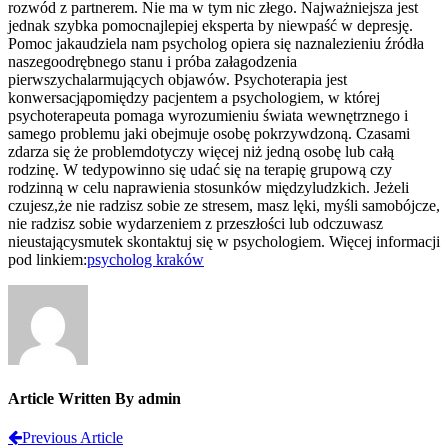
rozwód z partnerem. Nie ma w tym nic złego. Najważniejsza jest
jednak szybka pomocnajlepiej eksperta by niewpaść w depresję.
Pomoc jakaudziela nam psycholog opiera się naznalezieniu źródła
naszegoodrębnego stanu i próba załagodzenia
pierwszychalarmujących objawów. Psychoterapia jest
konwersacjąpomiędzy pacjentem a psychologiem, w której
psychoterapeuta pomaga wyrozumieniu świata wewnętrznego i
samego problemu jaki obejmuje osobę pokrzywdzoną. Czasami
zdarza się że problemdotyczy więcej niż jedną osobę lub całą
rodzinę. W tedypowinno się udać się na terapię grupową czy
rodzinną w celu naprawienia stosunków międzyludzkich. Jeżeli
czujesz,że nie radzisz sobie ze stresem, masz lęki, myśli samobójcze,
nie radzisz sobie wydarzeniem z przeszłości lub odczuwasz
nieustającysmutek skontaktuj się w psychologiem. Więcej informacji
pod linkiem:
psycholog kraków
Article Written By admin
Previous Article