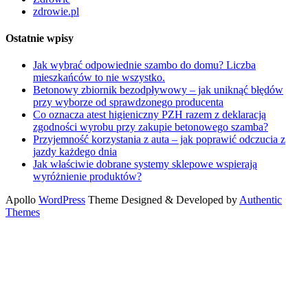
zdrowie.pl
Ostatnie wpisy
Jak wybrać odpowiednie szambo do domu? Liczba
mieszkańców to nie wszystko.
Betonowy zbiornik bezodpływowy – jak uniknąć błędów
przy wyborze od sprawdzonego producenta
Co oznacza atest higieniczny PZH razem z deklaracją
zgodności wyrobu przy zakupie betonowego szamba?
Przyjemność korzystania z auta – jak poprawić odczucia z
jazdy każdego dnia
Jak właściwie dobrane systemy sklepowe wspierają
wyróżnienie produktów?
Apollo
WordPress
Theme Designed & Developed by
Authentic
Themes