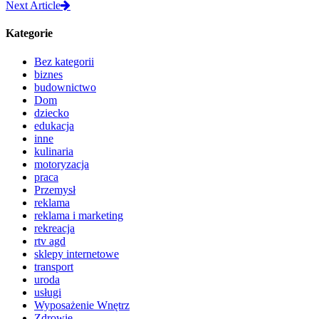
Next Article
Kategorie
Bez kategorii
biznes
budownictwo
Dom
dziecko
edukacja
inne
kulinaria
motoryzacja
praca
Przemysł
reklama
reklama i marketing
rekreacja
rtv agd
sklepy internetowe
transport
uroda
usługi
Wyposażenie Wnętrz
Zdrowie